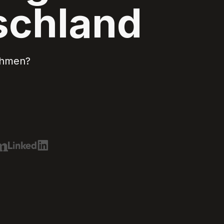
schland
nehmen?